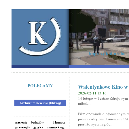
Imprezy kulturalne,
POLECAMY
Walentynkowe Kino w T
2026-02-11 13:16
14 lutego w Teatrze Zdrojowym 
Archiwum newsów (kliknij)
miłości.
Film opowiada o płomiennym ro
piosenkarką. Jest laureatem OS
nasienie buhajów
-
Tłumacz
prestiżowych nagród.
przysięgły języka niemieckiego