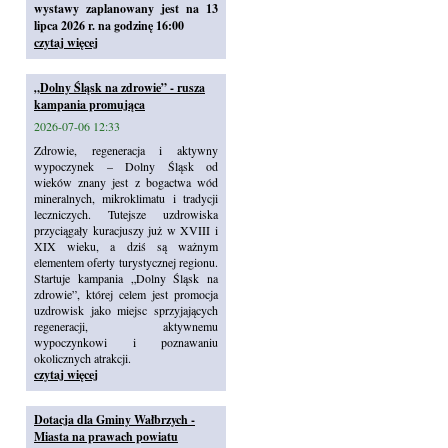
wystawy zaplanowany jest na 13
lipca 2026 r. na godzinę 16:00
czytaj więcej
„Dolny Śląsk na zdrowie” - rusza
kampania promująca
2026-07-06 12:33
Zdrowie, regeneracja i aktywny
wypoczynek – Dolny Śląsk od
wieków znany jest z bogactwa wód
mineralnych, mikroklimatu i tradycji
leczniczych. Tutejsze uzdrowiska
przyciągały kuracjuszy już w XVIII i
XIX wieku, a dziś są ważnym
elementem oferty turystycznej regionu.
Startuje kampania „Dolny Śląsk na
zdrowie”, której celem jest promocja
uzdrowisk jako miejsc sprzyjających
regeneracji, aktywnemu
wypoczynkowi i poznawaniu
okolicznych atrakcji.
czytaj więcej
Dotacja dla Gminy Wałbrzych -
Miasta na prawach powiatu