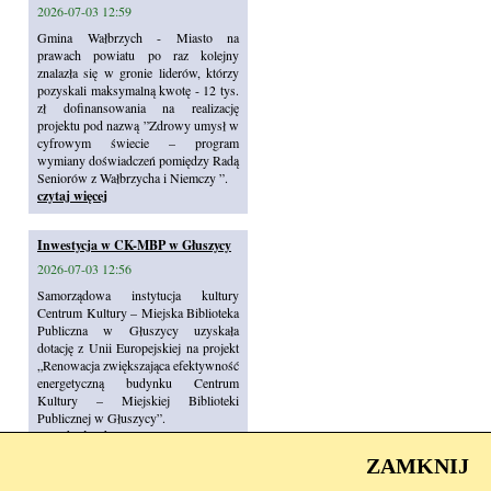
2026-07-03 12:59
Gmina Wałbrzych - Miasto na
prawach powiatu po raz kolejny
znalazła się w gronie liderów, którzy
pozyskali maksymalną kwotę - 12 tys.
zł dofinansowania na realizację
projektu pod nazwą ”Zdrowy umysł w
cyfrowym świecie – program
wymiany doświadczeń pomiędzy Radą
Seniorów z Wałbrzycha i Niemczy ”.
czytaj więcej
Inwestycja w CK-MBP w Głuszycy
2026-07-03 12:56
Samorządowa instytucja kultury
Centrum Kultury – Miejska Biblioteka
Publiczna w Głuszycy uzyskała
dotację z Unii Europejskiej na projekt
„Renowacja zwiększająca efektywność
energetyczną budynku Centrum
Kultury – Miejskiej Biblioteki
Publicznej w Głuszycy”.
czytaj więcej
ZAMKNIJ