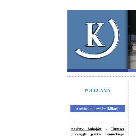
POLECAMY
Archiwum newsów (kliknij)
nasienie buhajów
-
Tłumacz
przysięgły języka niemieckiego