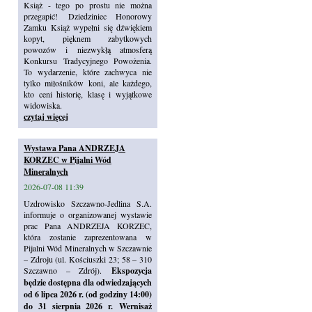
Książ - tego po prostu nie można
przegapić! Dziedziniec Honorowy
Zamku Książ wypełni się dźwiękiem
kopyt, pięknem zabytkowych
powozów i niezwykłą atmosferą
Konkursu Tradycyjnego Powożenia.
To wydarzenie, które zachwyca nie
tylko miłośników koni, ale każdego,
kto ceni historię, klasę i wyjątkowe
widowiska.
czytaj więcej
Wystawa Pana ANDRZEJA
KORZEC w Pijalni Wód
Mineralnych
2026-07-08 11:39
Uzdrowisko Szczawno‑Jedlina S.A.
informuje o organizowanej wystawie
prac Pana ANDRZEJA KORZEC,
która zostanie zaprezentowana w
Pijalni Wód Mineralnych w Szczawnie
– Zdroju (ul. Kościuszki 23; 58 – 310
Szczawno – Zdrój).
Ekspozycja
będzie dostępna dla odwiedzających
od 6 lipca 2026 r. (od godziny 14:00)
do 31 sierpnia 2026 r. Wernisaż