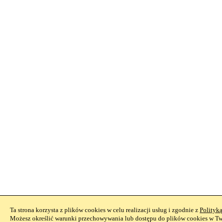
Ta strona korzysta z plików cookies w celu realizacji usług i zgodnie z
Polityk
Możesz określić warunki przechowywania lub dostępu do plików cookies w Two