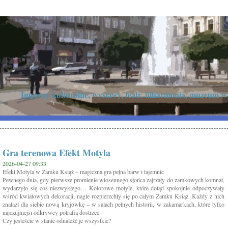
Imprezy kulturalne, wystawy, teatr, filharmonia, muzeum w
Gra terenowa Efekt Motyla
2026-04-27 09:33
Efekt Motyla w Zamku Książ – magiczna gra pełna barw i tajemnic
Pewnego dnia, gdy pierwsze promienie wiosennego słońca zajrzały do zamkowych komnat,
wydarzyło się coś niezwykłego… Kolorowe motyle, które dotąd spokojnie odpoczywały
wśród kwiatowych dekoracji, nagle rozpierzchły się po całym Zamku Książ. Każdy z nich
znalazł dla siebie nową kryjówkę – w salach pełnych historii, w zakamarkach, które tylko
najczujniejsi odkrywcy potrafią dostrzec.
Czy jesteście w stanie odnaleźć je wszystkie?