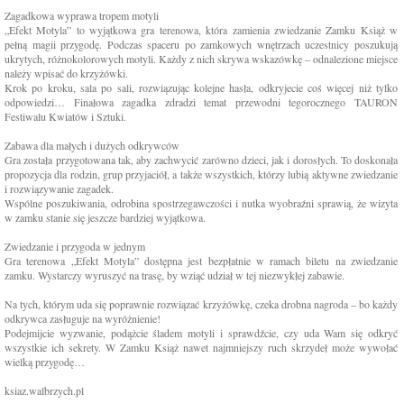
Zagadkowa wyprawa tropem motyli
„Efekt Motyla” to wyjątkowa gra terenowa, która zamienia zwiedzanie Zamku Książ w
pełną magii przygodę. Podczas spaceru po zamkowych wnętrzach uczestnicy poszukują
ukrytych, różnokolorowych motyli. Każdy z nich skrywa wskazówkę – odnalezione miejsce
należy wpisać do krzyżówki.
Krok po kroku, sala po sali, rozwiązując kolejne hasła, odkryjecie coś więcej niż tylko
odpowiedzi… Finałowa zagadka zdradzi temat przewodni tegorocznego TAURON
Festiwalu Kwiatów i Sztuki.
Zabawa dla małych i dużych odkrywców
Gra została przygotowana tak, aby zachwycić zarówno dzieci, jak i dorosłych. To doskonała
propozycja dla rodzin, grup przyjaciół, a także wszystkich, którzy lubią aktywne zwiedzanie
i rozwiązywanie zagadek.
Wspólne poszukiwania, odrobina spostrzegawczości i nutka wyobraźni sprawią, że wizyta
w zamku stanie się jeszcze bardziej wyjątkowa.
Zwiedzanie i przygoda w jednym
Gra terenowa „Efekt Motyla” dostępna jest bezpłatnie w ramach biletu na zwiedzanie
zamku. Wystarczy wyruszyć na trasę, by wziąć udział w tej niezwykłej zabawie.
Na tych, którym uda się poprawnie rozwiązać krzyżówkę, czeka drobna nagroda – bo każdy
odkrywca zasługuje na wyróżnienie!
Podejmijcie wyzwanie, podążcie śladem motyli i sprawdźcie, czy uda Wam się odkryć
wszystkie ich sekrety. W Zamku Książ nawet najmniejszy ruch skrzydeł może wywołać
wielką przygodę…
ksiaz.walbrzych.pl