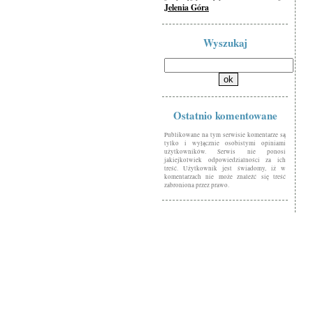
Jelenia Góra
Wyszukaj
Ostatnio komentowane
Publikowane na tym serwisie komentarze są
tylko i wyłącznie osobistymi opiniami
użytkowników. Serwis nie ponosi
jakiejkolwiek odpowiedzialności za ich
treść. Użytkownik jest świadomy, iż w
komentarzach nie może znaleźć się treść
zabroniona przez prawo.