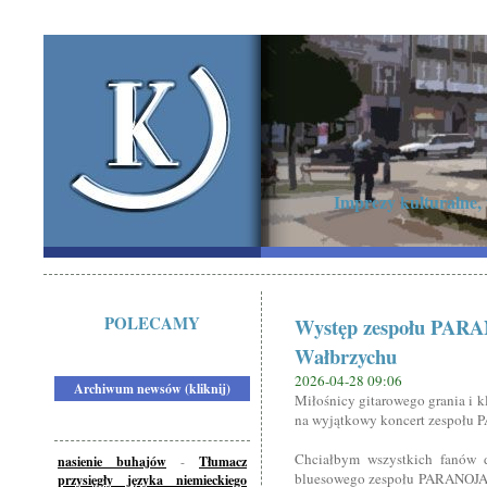
Imprezy kulturalne,
POLECAMY
Występ zespołu PARA
Wałbrzychu
2026-04-28 09:06
Archiwum newsów (kliknij)
Miłośnicy gitarowego grania i 
na wyjątkowy koncert zespołu 
Chciałbym wszystkich fanów d
nasienie buhajów
-
Tłumacz
bluesowego zespołu PARANOJA. 
przysięgły języka niemieckiego