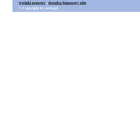
wycinki prasowe
-
doradca biznesowy play
© Copyright by sowie.pl