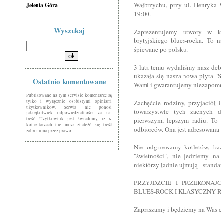
Wałbrzychu, przy ul. Henryka 
Jelenia Góra
19:00.
Wyszukaj
Zaprezentujemy utwory w kl
brytyjskiego blues-rocka. To n
śpiewane po polsku.
3 lata temu wydaliśmy nasz deb
ukazała się nasza nowa płyta "
Ostatnio komentowane
Wami i gwarantujemy niezapomn
Publikowane na tym serwisie komentarze są
tylko i wyłącznie osobistymi opiniami
Zachęćcie rodziny, przyjaciół
użytkowników. Serwis nie ponosi
towarzystwie tych zacnych 
jakiejkolwiek odpowiedzialności za ich
treść. Użytkownik jest świadomy, iż w
pierwszym, lepszym radiu. To
komentarzach nie może znaleźć się treść
odbiorców. Ona jest adresowana
zabroniona przez prawo.
Nie odgrzewamy kotletów, baz
"świetności", nie jedziemy n
niektórzy ładnie ujmują - standa
PRZYJDŹCIE I PRZEKONAJ
BLUES-ROCK I KLASYCZNY RO
Zapraszamy i będziemy na Was c