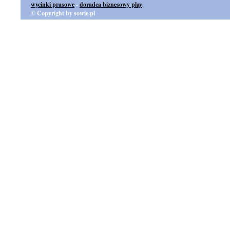
wycinki prasowe
-
doradca biznesowy play
© Copyright by sowie.pl