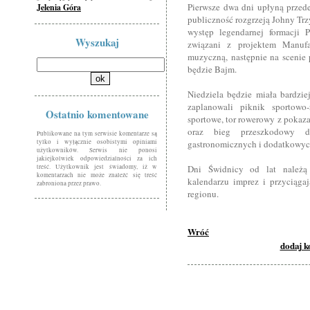
Pierwsze dwa dni upłyną przed
Jelenia Góra
publiczność rozgrzeją Johny Trz
występ legendarnej formacji P
Wyszukaj
związani z projektem Manuf
muzyczną, następnie na scenie 
będzie Bajm.
Niedziela będzie miała bardzie
zaplanowali piknik sportowo-
Ostatnio komentowane
sportowe, tor rowerowy z pokaz
oraz bieg przeszkodowy dl
Publikowane na tym serwisie komentarze są
tylko i wyłącznie osobistymi opiniami
gastronomicznych i dodatkowych
użytkowników. Serwis nie ponosi
jakiejkolwiek odpowiedzialności za ich
treść. Użytkownik jest świadomy, iż w
Dni Świdnicy od lat należą
komentarzach nie może znaleźć się treść
kalendarzu imprez i przyciąga
zabroniona przez prawo.
regionu.
Wróć
dodaj 