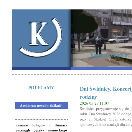
Imprezy kulturalne,
POLECAMY
Dni Świdnicy. Koncerty
rodziny
2026-05-27 11:07
Archiwum newsów (kliknij)
Świdnica przygotowuje się do 
roku. Dni Świdnicy 2026 odbędą
przy ul. Śląskiej. Organizator
sportowych oraz atrakcji dla cał
nasienie buhajów
-
Tłumacz
przysięgły języka niemieckiego