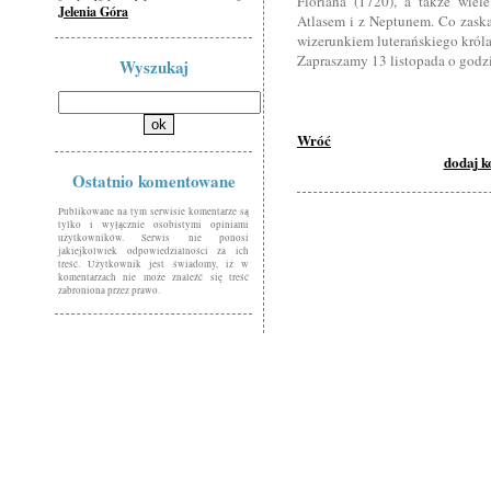
Floriana (1720), a także wiel
Jelenia Góra
Atlasem i z Neptunem. Co zaska
wizerunkiem luterańskiego król
Zapraszamy 13 listopada o godz
Wyszukaj
Wróć
dodaj 
Ostatnio komentowane
Publikowane na tym serwisie komentarze są
tylko i wyłącznie osobistymi opiniami
użytkowników. Serwis nie ponosi
jakiejkolwiek odpowiedzialności za ich
treść. Użytkownik jest świadomy, iż w
komentarzach nie może znaleźć się treść
zabroniona przez prawo.