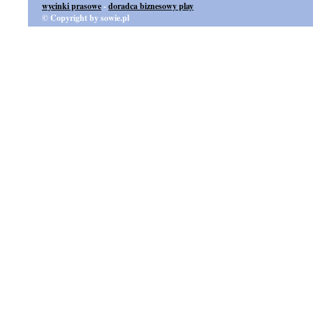
wycinki prasowe
-
doradca biznesowy play
© Copyright by sowie.pl