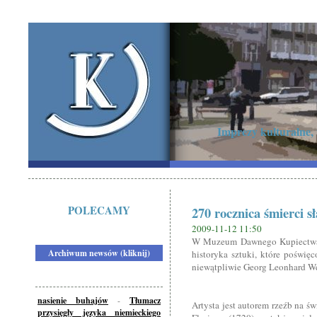
Imprezy kulturalne,
POLECAMY
270 rocznica śmierci s
2009-11-12 11:50
W Muzeum Dawnego Kupiectwa o
Archiwum newsów (kliknij)
historyka sztuki, które poświę
niewątpliwie Georg Leonhard We
nasienie buhajów
-
Tłumacz
Artysta jest autorem rzeźb na ś
przysięgły języka niemieckiego