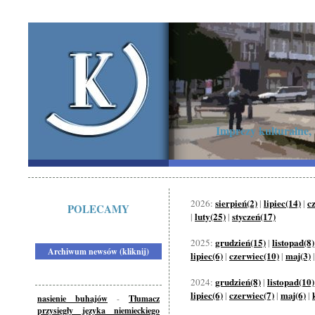
Imprezy kulturalne,
sierpień(2)
lipiec(14)
c
2026:
|
|
POLECAMY
luty(25)
styczeń(17)
|
|
grudzień(15)
listopad(8)
2025:
|
Archiwum newsów (kliknij)
lipiec(6)
czerwiec(10)
maj(3)
|
|
grudzień(8)
listopad(10)
2024:
|
lipiec(6)
czerwiec(7)
maj(6)
|
|
|
nasienie buhajów
-
Tłumacz
przysięgły języka niemieckiego