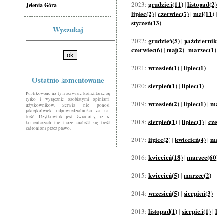
grudzień(11)
listopad(2)
2023:
|
Jelenia Góra
lipiec(2)
czerwiec(7)
maj(11)
|
|
styczeń(13)
Wyszukaj
grudzień(5)
październik
2022:
|
czerwiec(6)
maj(2)
marzec(1)
|
|
wrzesień(1)
lipiec(1)
2021:
|
Ostatnio komentowane
sierpień(1)
lipiec(1)
2020:
|
Publikowane na tym serwisie komentarze są
tylko i wyłącznie osobistymi opiniami
wrzesień(2)
lipiec(1)
ma
2019:
|
|
użytkowników. Serwis nie ponosi
jakiejkolwiek odpowiedzialności za ich
treść. Użytkownik jest świadomy, iż w
sierpień(1)
lipiec(1)
cze
2018:
|
|
komentarzach nie może znaleźć się treść
zabroniona przez prawo.
lipiec(2)
kwiecień(4)
ma
2017:
|
|
kwiecień(18)
marzec(60
2016:
|
kwiecień(5)
marzec(2)
2015:
|
wrzesień(5)
sierpień(3)
2014:
|
listopad(1)
sierpień(1)
2013:
|
|