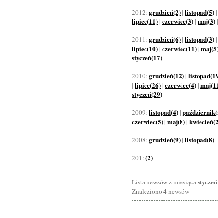
grudzień(2)
listopad(5)
2012:
|
lipiec(11)
czerwiec(3)
maj(3)
|
|
grudzień(6)
listopad(3)
2011:
|
lipiec(10)
czerwiec(11)
maj(5
|
|
styczeń(17)
grudzień(12)
listopad(1
2010:
|
lipiec(26)
czerwiec(4)
maj(1
|
|
|
styczeń(29)
listopad(4)
październik(
2009:
|
czerwiec(5)
maj(8)
kwiecień(
|
|
grudzień(9)
listopad(8)
2008:
|
(2)
201:
styczeń
Lista newsów z miesiąca
4
Znaleziono
newsów