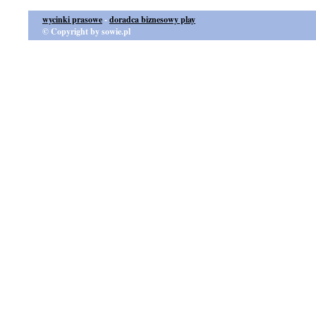
wycinki prasowe
-
doradca biznesowy play
© Copyright by sowie.pl